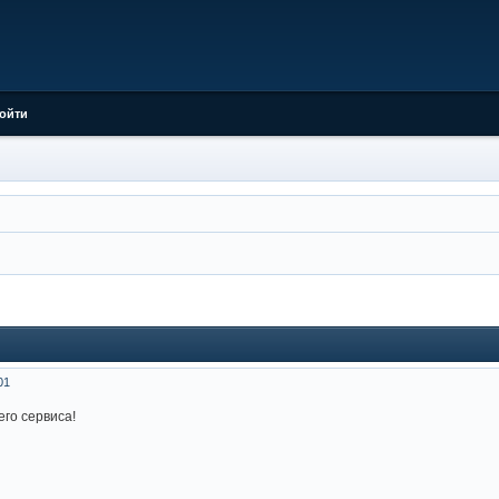
ойти
01
го сервиса!