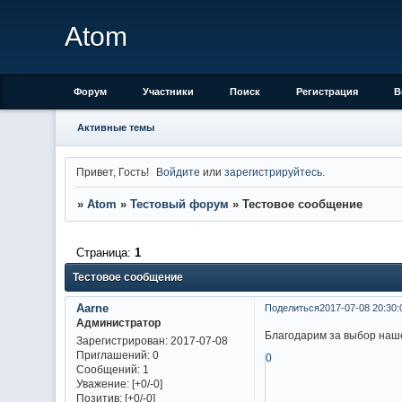
Atom
Форум
Участники
Поиск
Регистрация
В
Активные темы
Привет, Гость!
Войдите
или
зарегистрируйтесь
.
»
Atom
»
Тестовый форум
»
Тестовое сообщение
Страница:
1
Тестовое сообщение
Aarne
Поделиться
2017-07-08 20:30:
Администратор
Благодарим за выбор наше
Зарегистрирован
: 2017-07-08
Приглашений:
0
0
Сообщений:
1
Уважение:
[+0/-0]
Позитив:
[+0/-0]